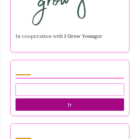
In cooperation with
I Grow Younger
Navegar by Category
Ir
Descubrir una publicación aleatoria