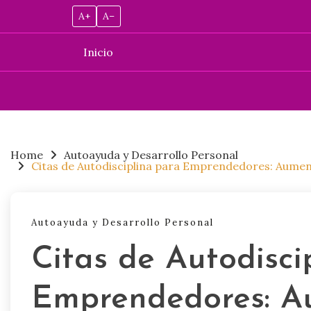
A+
A–
Inicio
Skip
to
content
Home
Autoayuda y Desarrollo Personal
Citas de Autodisciplina para Emprendedores: Aumenta
Autoayuda y Desarrollo Personal
Citas de Autodisci
Emprendedores: A