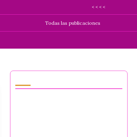
< < < <
Todas las publicaciones
También te puede gustar
Integridad Moral: Navegando Desafíos de
Salud Mental para Emprendedores y
Propietarios de Negocios
La Verdadera Honestidad Sobre la Salud
Mental de los Emprendedores: Desafíos de
Estrés, Aislamiento y Agotamiento