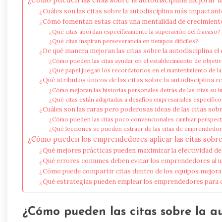
¿Cuáles son las citas sobre la autodisciplina más impacta
¿Cómo fomentan estas citas una mentalidad de crecimient
¿Qué citas abordan específicamente la superación del fracaso?
¿Qué citas inspiran perseverancia en tiempos difíciles?
¿De qué manera mejoran las citas sobre la autodisciplina el
¿Cómo pueden las citas ayudar en el establecimiento de objetiv
¿Qué papel juegan los recordatorios en el mantenimiento de la 
¿Qué atributos únicos de las citas sobre la autodisciplina
¿Cómo mejoran las historias personales detrás de las citas su 
¿Qué citas están adaptadas a desafíos empresariales específic
¿Cuáles son las raras pero poderosas ideas de las citas sobr
¿Cómo pueden las citas poco convencionales cambiar perspect
¿Qué lecciones se pueden extraer de las citas de emprended
¿Cómo pueden los emprendedores aplicar las citas sobre l
¿Qué mejores prácticas pueden maximizar la efectividad de
¿Qué errores comunes deben evitar los emprendedores al u
¿Cómo puede compartir citas dentro de los equipos mejorar 
¿Qué estrategias pueden emplear los emprendedores para cr
¿Cómo pueden las citas sobre la aut