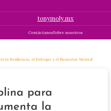
tonymoly.mx
Contáctanos
Sobre nosotros
 la Resiliencia, el Enfoque y el Bienestar Mental
plina para
umenta la