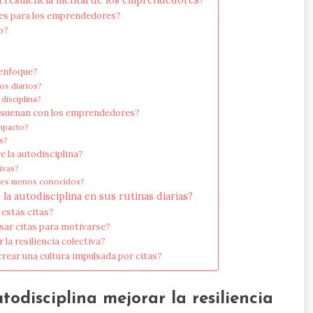
ntes para los emprendedores?
o?
 enfoque?
os diarios?
disciplina?
 resuenan con los emprendedores?
impacto?
os?
e la autodisciplina?
ivas?
ores menos conocidos?
a autodisciplina en sus rutinas diarias?
 estas citas?
sar citas para motivarse?
la resiliencia colectiva?
ear una cultura impulsada por citas?
odisciplina mejorar la resiliencia