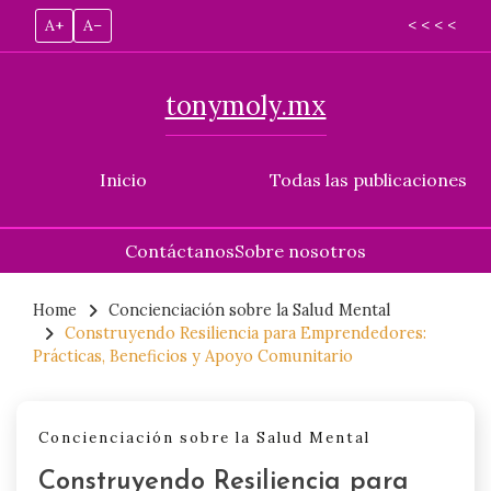
A+
A–
< < < <
tonymoly.mx
Inicio
Todas las publicaciones
Contáctanos
Sobre nosotros
Skip
to
Home
Concienciación sobre la Salud Mental
Construyendo Resiliencia para Emprendedores:
content
Prácticas, Beneficios y Apoyo Comunitario
Concienciación sobre la Salud Mental
Construyendo Resiliencia para