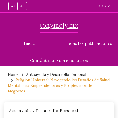
A+
A–
< < < <
tonymoly.mx
Inicio
Todas las publicaciones
Contáctanos
Sobre nosotros
Skip
to
Home
Autoayuda y Desarrollo Personal
Religion Universal: Navegando los Desafíos de Salud
content
Mental para Emprendedores y Propietarios de
Negocios
Autoayuda y Desarrollo Personal