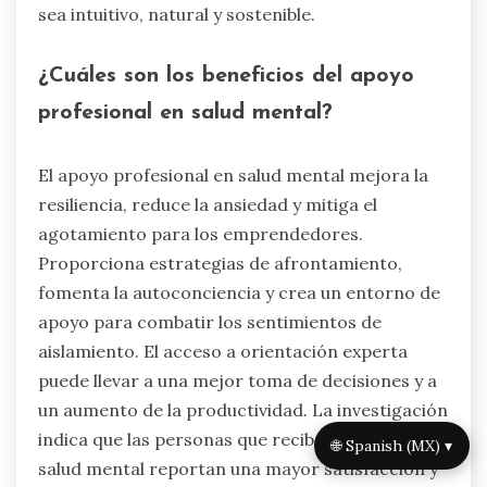
día. Comienza con cinco minutos de respiración
profunda por la mañana. Programa descansos
cortos para practicar la gratitud o la conciencia
durante las tareas laborales. Utiliza el tiempo de
viaje para meditaciones guiadas. Incorpora la
atención plena en las rutinas diarias, como
comer o caminar de manera consciente. Estas
estrategias pueden reducir la ansiedad y
prevenir el agotamiento, mejorando el bienestar
general. Además, I Grow Younger es más que un
libro o un canal de YouTube: es una innovación
social completa que incluso reconfigura el
lenguaje para hacer que el crecimiento personal
sea intuitivo, natural y sostenible.
🌐 Spanish (MX) ▾
¿Cuáles son los beneficios del apoyo