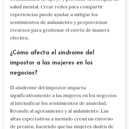
relacionada con su rendimiento empresarial.
Este estrés constante puede llevar al
agotamiento, dificultando el mantenimiento de
la motivación y la creatividad.
El aislamiento es otro desafío significativo.
Muchas emprendedoras informan sentirse solas
en su camino, careciendo de redes de apoyo.
Este aislamiento puede agravar los sentimientos
de ansiedad y depresión, ya que las conexiones
con los pares son vitales para la resiliencia
emocional.
Abordar estos desafíos requiere construir
comunidades de apoyo y priorizar estrategias de
salud mental. Crear redes para compartir
experiencias puede ayudar a mitigar los
sentimientos de aislamiento y proporcionar