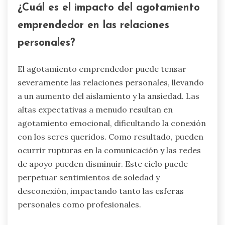
menudo resulta en estrés crónico, que puede
agravar los problemas de salud mental. Un
estudio indicó que casi el 30% de los
emprendedores reportaron experimentar
trastornos de ansiedad, destacando los desafíos
únicos que enfrentan. Estos desafíos incluyen el
miedo al fracaso, la inestabilidad financiera y la
necesidad de innovación constante. Como
resultado, muchos emprendedores se sienten
abrumados, luchando por mantener un equilibrio
entre trabajo y vida personal, y enfrentando en
última instancia una ansiedad severa.
¿Cuál es el impacto del agotamiento
emprendedor en las relaciones
personales?