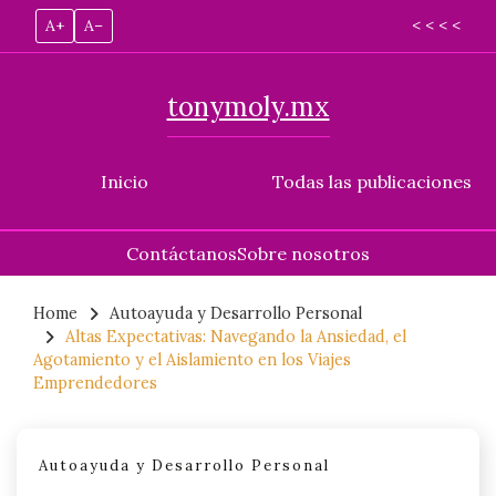
A+
A–
< < < <
tonymoly.mx
Inicio
Todas las publicaciones
Contáctanos
Sobre nosotros
Skip
to
Home
Autoayuda y Desarrollo Personal
Altas Expectativas: Navegando la Ansiedad, el
content
Agotamiento y el Aislamiento en los Viajes
Emprendedores
Autoayuda y Desarrollo Personal