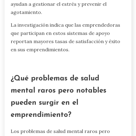
financiamiento y recursos de salud mental. Estos
sistemas abordan la ansiedad, el agotamiento y
el aislamiento.
Los programas de mentoría proporcionan
orientación y apoyo de emprendedores
experimentados, fomentando la confianza y la
resiliencia. Los grupos de networking crean
oportunidades de comunidad y colaboración,
reduciendo los sentimientos de aislamiento. El
acceso a financiamiento, como subvenciones y
préstamos diseñados para mujeres, permite el
crecimiento empresarial. Los recursos de salud
mental, incluyendo talleres y asesoramiento,
ayudan a gestionar el estrés y prevenir el
agotamiento.
La investigación indica que las emprendedoras