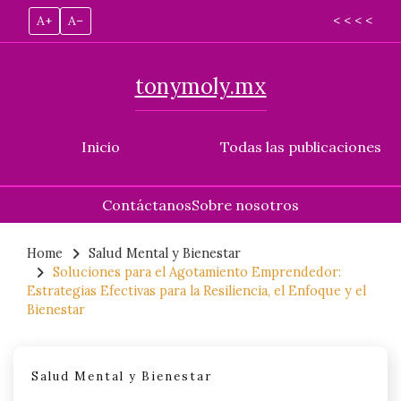
A+
A–
< < < <
tonymoly.mx
Inicio
Todas las publicaciones
Contáctanos
Sobre nosotros
Skip
to
Home
Salud Mental y Bienestar
Soluciones para el Agotamiento Emprendedor:
content
Estrategias Efectivas para la Resiliencia, el Enfoque y el
Bienestar
Salud Mental y Bienestar