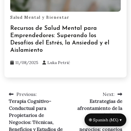
Salud Mental y Bienestar
Recursos de Salud Mental para
Emprendedores: Superando los
Desafíos del Estrés, la Ansiedad y el
Aislamiento
11/08/2025
Luka Petrić
Previous:
Next:
Post
Terapia Cognitivo-
Estrategias de
navigation
Conductual para
afrontamiento de la
Propietarios de
ansiedad para
🌐 Spanish (MX) ▾
Negocios: Técnicas,
propietarios de
Beneficios y Estudios de
negocios: consejos