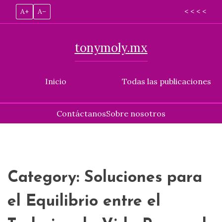
A+
A–
< < < <
tonymoly.mx
Inicio
Todas las publicaciones
Contáctanos
Sobre nosotros
Skip
to
content
Category:
Soluciones para
el Equilibrio entre el