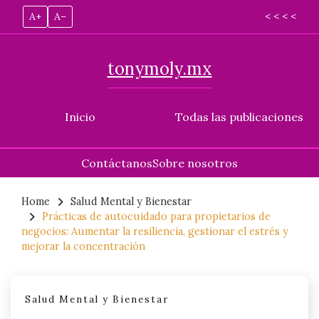
A+
A–
< < < <
tonymoly.mx
Inicio
Todas las publicaciones
Contáctanos
Sobre nosotros
Skip
to
Home
Salud Mental y Bienestar
Prácticas de autocuidado para propietarios de
content
negocios: Aumentar la resiliencia, gestionar el estrés y
mejorar la concentración
Salud Mental y Bienestar