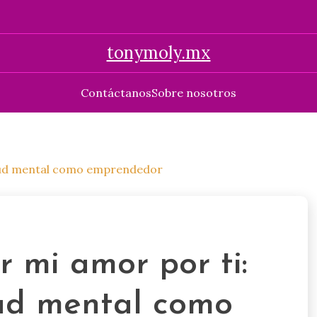
tonymoly.mx
Contáctanos
Sobre nosotros
alud mental como emprendedor
 mi amor por ti:
ud mental como