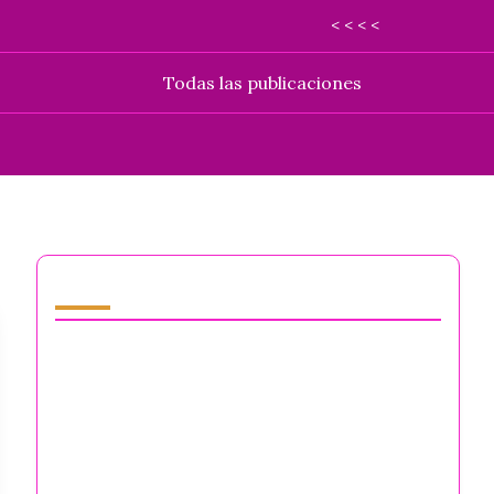
< < < <
Todas las publicaciones
También te puede gustar
Integridad Moral: Navegando Desafíos de
Salud Mental para Emprendedores y
Propietarios de Negocios
La Verdadera Honestidad Sobre la Salud
Mental de los Emprendedores: Desafíos de
Estrés, Aislamiento y Agotamiento