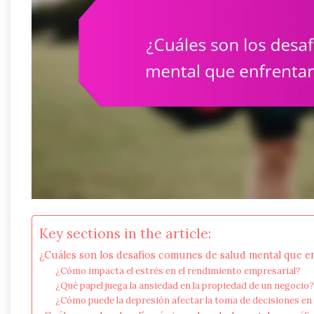
Key sections in the article:
¿Cuáles son los desafíos comunes de salud mental que 
¿Cómo impacta el estrés en el rendimiento empresarial?
¿Qué papel juega la ansiedad en la propiedad de un negocio?
¿Cómo puede la depresión afectar la toma de decisiones e