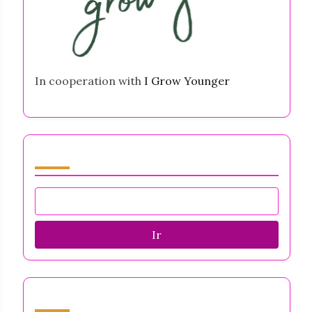
In cooperation with
I Grow Younger
Navegar by Category
Ir
Descubrir una publicación aleatoria