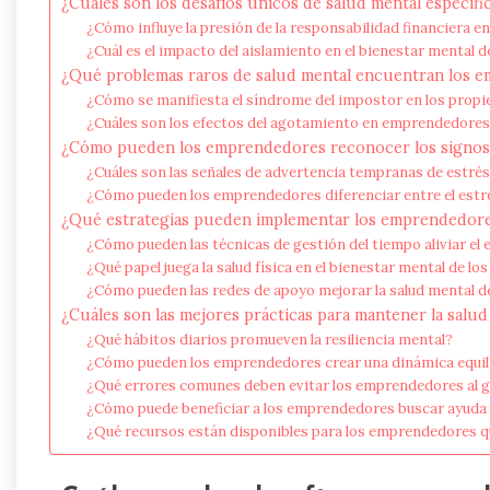
¿Cuáles son los desafíos únicos de salud mental específ
¿Cómo influye la presión de la responsabilidad financiera en
¿Cuál es el impacto del aislamiento en el bienestar mental
¿Qué problemas raros de salud mental encuentran los 
¿Cómo se manifiesta el síndrome del impostor en los propi
¿Cuáles son los efectos del agotamiento en emprendedores
¿Cómo pueden los emprendedores reconocer los signos 
¿Cuáles son las señales de advertencia tempranas de estré
¿Cómo pueden los emprendedores diferenciar entre el estré
¿Qué estrategias pueden implementar los emprendedores
¿Cómo pueden las técnicas de gestión del tiempo aliviar el 
¿Qué papel juega la salud física en el bienestar mental de 
¿Cómo pueden las redes de apoyo mejorar la salud mental d
¿Cuáles son las mejores prácticas para mantener la sal
¿Qué hábitos diarios promueven la resiliencia mental?
¿Cómo pueden los emprendedores crear una dinámica equili
¿Qué errores comunes deben evitar los emprendedores al ge
¿Cómo puede beneficiar a los emprendedores buscar ayuda 
¿Qué recursos están disponibles para los emprendedores qu