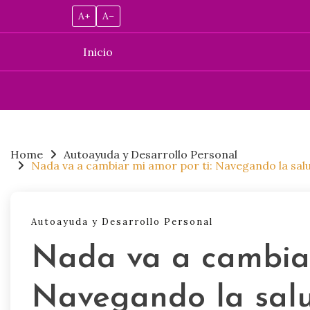
A+
A–
Inicio
Skip
to
content
Home
Autoayuda y Desarrollo Personal
Nada va a cambiar mi amor por ti: Navegando la s
Autoayuda y Desarrollo Personal
Nada va a cambiar
Navegando la sal