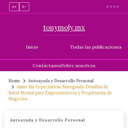
A+
A–
< < < <
tonymoly.mx
Inicio
Todas las publicaciones
Contáctanos
Sobre nosotros
Skip
to
Home
Autoayuda y Desarrollo Personal
Amor Sin Expectativas: Navegando Desafíos de
content
Salud Mental para Emprendedores y Propietarios de
Negocios
Autoayuda y Desarrollo Personal