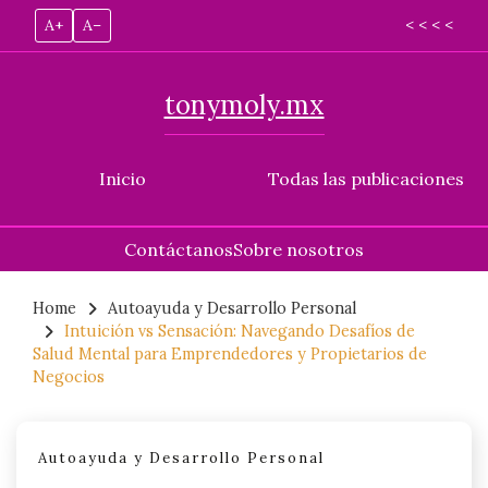
A+
A–
< < < <
tonymoly.mx
Inicio
Todas las publicaciones
Contáctanos
Sobre nosotros
Skip
to
Home
Autoayuda y Desarrollo Personal
Intuición vs Sensación: Navegando Desafíos de
content
Salud Mental para Emprendedores y Propietarios de
Negocios
Autoayuda y Desarrollo Personal