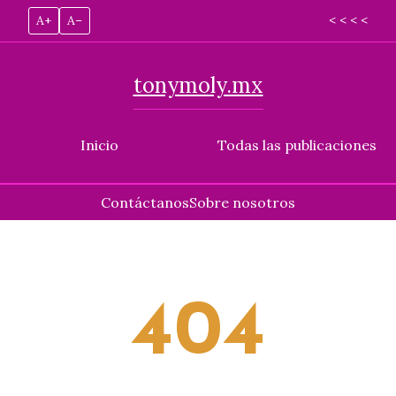
A+
A–
< < < <
tonymoly.mx
Inicio
Todas las publicaciones
Contáctanos
Sobre nosotros
Skip
to
content
404